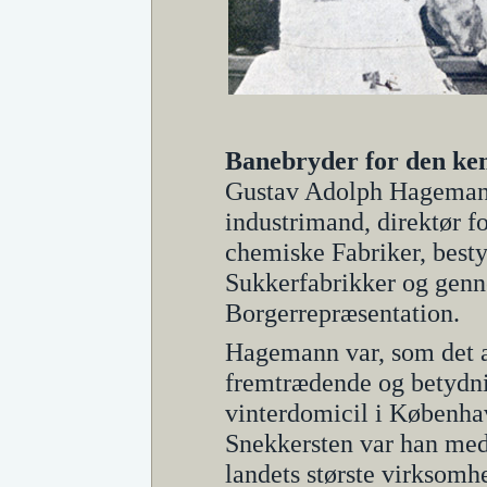
Banebryder for den ke
Gustav Adolph Hagemann
industrimand, direktør f
chemiske Fabriker, best
Sukkerfabrikker og gen
Borgerrepræsentation.
Hagemann var, som det a
fremtrædende og betydnin
vinterdomicil i Københa
Snekkersten var han med 
landets største virksomh