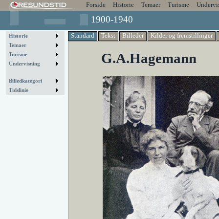
Forside
Historie
Temaer
Turisme
Undervi
1900-1940
Standard
Tekst
Billeder
Kilder og fremstillinger
Historie
Temaer
G.A.Hagemann
Turisme
Undervisning
Billedkategori
Tidslinie