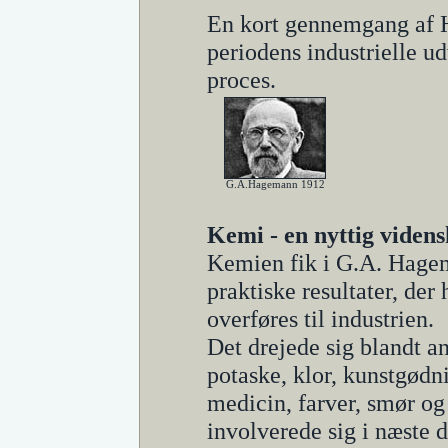
En kort gennemgang af H
periodens industrielle u
proces.
G.A.Hagemann 1912
Kemi - en nyttig viden
Kemien fik i G.A. Hagema
praktiske resultater, de
overføres til industrien.
Det drejede sig blandt an
potaske, klor, kunstgødn
medicin, farver, smør o
involverede sig i næste 