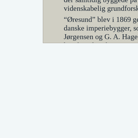
videnskabelig grundfors
“Øresund” blev i 1869 g
danske imperiebygger, so
Jørgensen og G. A. Hage
kryolitsoda. Thomsens m
udkonkurreret af mere re
kryolitsoda blev indstille
Julius Thomsen1826-1909
C.F. Tietgen
De danske Sukkerfabri
I 1872 stiftede Tietgen,
allerede på dette tidspun
endnu nærmere til sit n