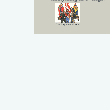
Tre flag men et folk
Stormøde i København
1845 fandt et stort skan
Uppsala, Lund og Christ
dampskib havde for skan
Dampskibet var ligesom 
Dampskibet skabte mulig
konkret vis atter forva
Under Københavnsmødet i
lykkedes de danske stude
Christiansborgs ridehus a
enhedstanke. Han blev ba