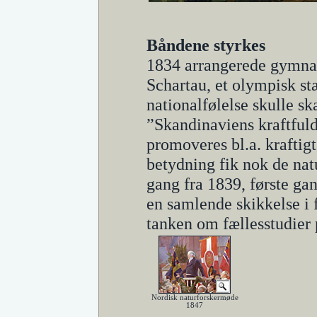
Båndene styrkes
1834 arrangerede gymnas
Schartau, et olympisk s
nationalfølelse skulle s
”Skandinaviens kraftful
promoveres bl.a. kraftig
betydning fik nok de nat
gang fra 1839, første gan
en samlende skikkelse i
tanken om fællesstudier 
Nordisk naturforskermøde
1847