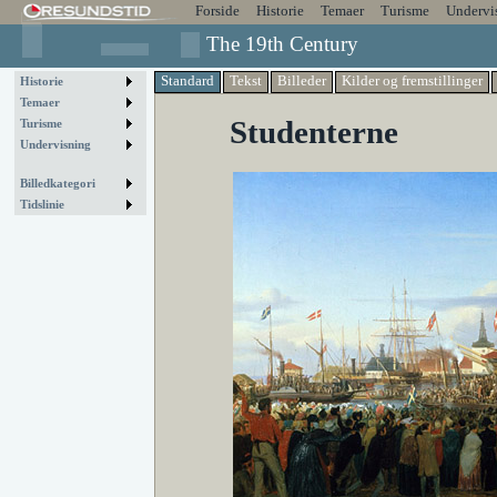
Forside
Historie
Temaer
Turisme
Undervi
The 19th Century
Standard
Tekst
Billeder
Kilder og fremstillinger
Historie
Temaer
Studenterne
Turisme
Undervisning
Billedkategori
Tidslinie