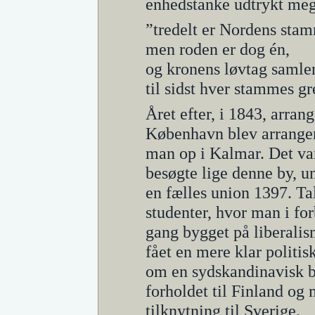
enhedstanke udtrykt meg
”tredelt er Nordens sta
men roden er dog én,
og kronens løvtag samler
til sidst hver stammes gr
Året efter, i 1843, arran
København blev arranger
man op i Kalmar. Det var
besøgte lige denne by, 
en fælles union 1397. Ta
studenter, hvor man i fo
gang bygget på liberali
fået en mere klar politis
om en sydskandinavisk 
forholdet til Finland og 
tilknytning til Sverige.