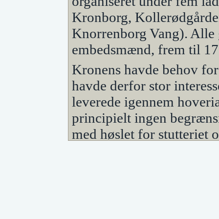
organiseret under fem la
Kronborg, Kollerødgårde
Knorrenborg Vang). Alle g
embedsmænd, frem til 17
Kronens havde behov for 
havde derfor stor intere
leverede igennem hoveri
principielt ingen begræn
med høslet for stutteriet
hoffet, hvor man underti
f.eks. også transport af
i reglen både håndværker
de kun skulle levere en 