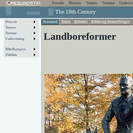
Forside
Historie
Temaer
Turisme
Undervi
The 18th Century
Standard
Tekst
Billeder
Kilder og fremstillinger
Historie
Temaer
Landboreformer
Turisme
Undervisning
Billedkategori
Tidslinie