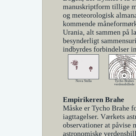
manuskriptform tillige m
og meteorologisk almana
kommende måneformørkels
Urania, alt sammen på l
besynderligt sammensuriu
indbyrdes forbindelser i
Nova Stella
Tycho Brahes
verdensbillede
Empirikeren Brahe
Måske er Tycho Brahe fo
iagttagelser. Værkets a
observationer at påvise 
astronomiske verdensbill