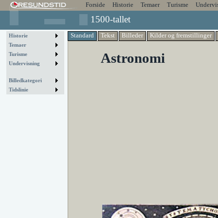
Forside
Historie
Temaer
Turisme
Undervi
1500-tallet
Standard
Tekst
Billeder
Kilder og fremstillinger
Historie
Temaer
Astronomi
Turisme
Undervisning
Billedkategori
Tidslinie