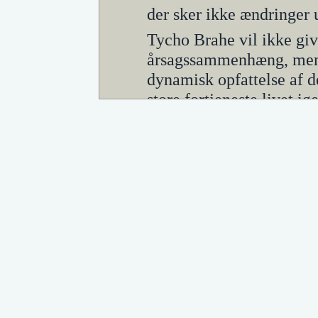
der sker ikke ændringer 
Tycho Brahe vil ikke gi
årsagssammenhæng, men b
dynamisk opfattelse af 
store fortjeneste livet i
observationer og optegne
universet var uendeligt 
udvikling. I denne fors
men han vælger dog at i
og ikke jorden var unive
Tycho Brahes
Obeservationssce
verdensbillede
Om Kometen