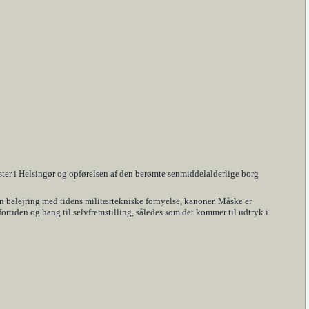
ster i Helsingør og opførelsen af den berømte senmiddelalderlige borg
en belejring med tidens militærtekniske fornyelse, kanoner. Måske er
tiden og hang til selvfremstilling, således som det kommer til udtryk i