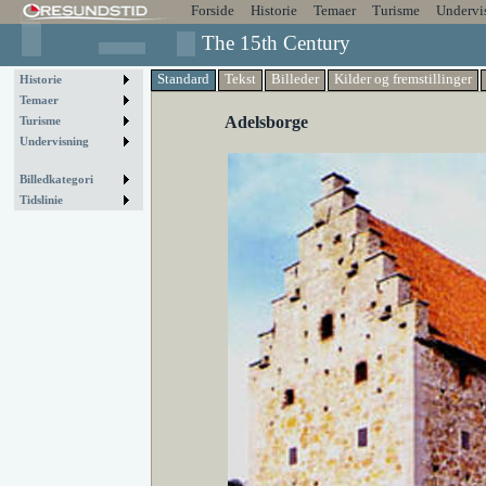
Forside
Historie
Temaer
Turisme
Undervi
The 15th Century
Standard
Tekst
Billeder
Kilder og fremstillinger
Historie
Temaer
Adelsborge
Turisme
Undervisning
Billedkategori
Tidslinie