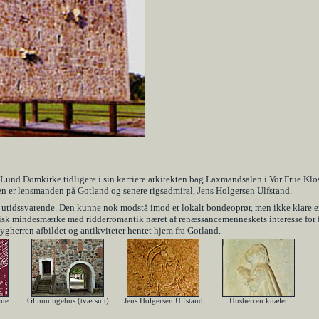
Lund Domkirke tidligere i sin karriere arkitekten bag Laxmandsalen i Vor Frue Klo
n er lensmanden på Gotland og senere rigsadmiral, Jens Holgersen Ulfstand.
set utidssvarende. Den kunne nok modstå imod et lokalt bondeoprør, men ikke klare 
sk mindesmærke med ridderromantik næret af renæssancemenneskets interesse for for
d bygherren afbildet og antikviteter hentet hjem fra Gotland.
åne
Glimmingehus (tværsnit)
Jens Holgersen Ulfstand
Husherren knæler