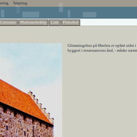
sning
Søgning
Litteratur
Multimedieklip
Link
Fleksibel
Glimmingehus på Østelen er opført sidst i
byggeri i renæssancens ånd, - måske nærm