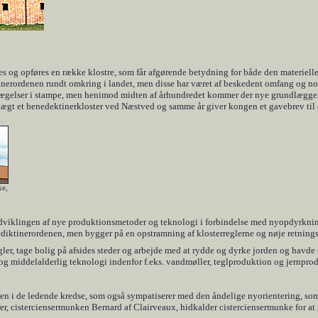
og opføres en række klostre, som får afgørende betydning for både den materielle o
inerordenen rundt omkring i landet, men disse har været af beskedent omfang og nok
bevægelser i stampe, men henimod midten af århundredet kommer der nye grundlæggels
gt et benedektinerkloster ved Næstved og samme år giver kongen et gavebrev til o
ke,
 udviklingen af nye produktionsmetoder og teknologi i forbindelse med nyopdyrkni
diktinerordenen, men bygger på en opstramning af klosterreglerne og nøje retningsl
regler, tage bolig på afsides steder og arbejde med at rydde og dyrke jorden og hav
g middelalderlig teknologi indenfor f.eks. vandmøller, teglproduktion og jernpro
 i de ledende kredse, som også sympatiserer med den åndelige nyorientering, som 
torer, cisterciensermunken Bernard af Clairveaux, hidkalder cisterciensermunke for a