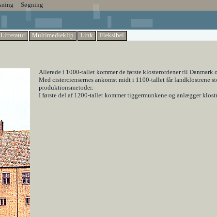
sning
Søgning
Litteratur
Multimedieklip
Link
Fleksibel
Allerede i 1000-tallet kommer de første klosterordener til Danmark 
Med cisterciensernes ankomst midt i 1100-tallet får landklostrene s
produktionsmetoder.
I første del af 1200-tallet kommer tiggermunkene og anlægger klostr