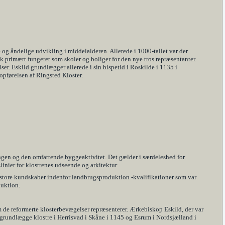
g åndelige udvikling i middelalderen. Allerede i 1000-tallet var der
 primært fungeret som skoler og boliger for den nye tros repræsentanter.
er. Eskild grundlægger allerede i sin bispetid i Roskilde i 1135 i
pførelsen af Ringsted Kloster.
ngen og den omfattende byggeaktivitet. Det gælder i særdeleshed for
inier for klostrenes udseende og arkitektur.
de store kundskaber indenfor landbrugsproduktion -kvalifikationer som var
duktion.
de reformerte klosterbevægelser repræsenterer. Ærkebiskop Eskild, der var
t grundlægge klostre i Herrisvad i Skåne i 1145 og Esrum i Nordsjælland i