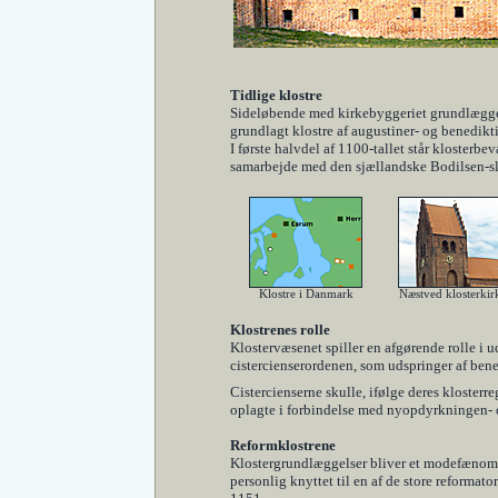
Tidlige klostre
Sideløbende med kirkebyggeriet grundlægges 
grundlagt klostre af augustiner- og benedikt
I første halvdel af 1100-tallet står kloster
samarbejde med den sjællandske Bodilsen-slæ
Klostre i Danmark
Næstved klosterkir
Klostrenes rolle
Klostervæsenet spiller en afgørende rolle i
cistercienserordenen, som udspringer af bene
Cistercienserne skulle, ifølge deres kloster
oplagte i forbindelse med nyopdyrkningen- o
Reformklostrene
Klostergrundlæggelser bliver et modefænomen
personlig knyttet til en af de store reforma