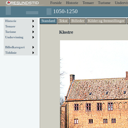
Forside
Historie
Temaer
Turisme
Undervi
1050-1250
Standard
Tekst
Billeder
Kilder og fremstillinger
Historie
Temaer
Klostre
Turisme
Undervisning
Billedkategori
Tidslinie