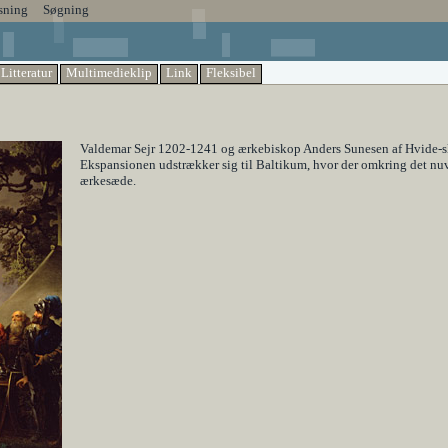
sning
Søgning
Litteratur
Multimedieklip
Link
Fleksibel
Valdemar Sejr 1202-1241 og ærkebiskop Anders Sunesen af Hvide-slæ
Ekspansionen udstrækker sig til Baltikum, hvor der omkring det nu
ærkesæde.