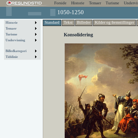
Forside
Historie
Temaer
Turisme
Undervi
1050-1250
Standard
Tekst
Billeder
Kilder og fremstillinger
Historie
Temaer
Konsolidering
Turisme
Undervisning
Billedkategori
Tidslinie