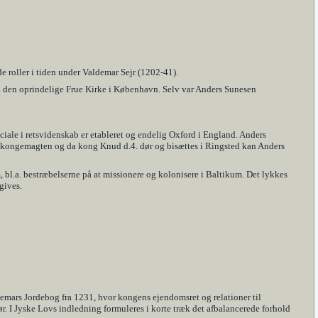
e roller i tiden under Valdemar Sejr (1202-41).
å den oprindelige Frue Kirke i København. Selv var Anders Sunesen
ciale i retsvidenskab er etableret og endelig Oxford i England. Anders
med kongemagten og da kong Knud d.4. dør og bisættes i Ringsted kan Anders
bl.a. bestræbelserne på at missionere og kolonisere i Baltikum. Det lykkes
gives.
demars Jordebog fra 1231, hvor kongens ejendomsret og relationer til
. I Jyske Lovs indledning formuleres i korte træk det afbalancerede forhold