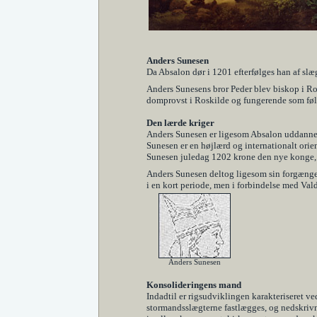
Anders Sunesen
Da Absalon dør i 1201 efterfølges han af slæ
Anders Sunesens bror Peder blev biskop i Ro
domprovst i Roskilde og fungerende som følg
Den lærde kriger
Anders Sunesen er ligesom Absalon uddannet i
Sunesen er en højlærd og internationalt orie
Sunesen juledag 1202 krone den nye konge,
Anders Sunesen deltog ligesom sin forgænger
i en kort periode, men i forbindelse med Val
Anders Sunesen
Konsolideringens mand
Indadtil er rigsudviklingen karakteriseret v
stormandsslægterne fastlægges, og nedskrivn