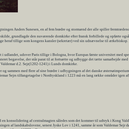
gtningen Anders Sunesen, en af fem brødre og stormænd der alle spiller fremtrædend
skilde, grundlagde den nuværende domkirke efter fransk forbillede og opførte ogs
e heraf tillige som kongens kansler (sekretær) ved sin udnævnelse til ærkebiskop.
 udlandet, udover Paris tillige i Bologna, hvor Europas første universitet med spe
nteret begavelse, der står parat til at fortsætte og udbygge det tætte samarbejde 
 Valdemar d.2. Sejr(1202-1241) i Lunds domkirke.
 og sammen med flere af sine brødre i udbygningen af det danske østersøimperium, 
demar Sejrs tilfangetagelse i Nordtyskland i 1223 må en lang række områder igen af
ed en konsolidering af centralmagten således som det kommer til udtryk i Kong Val
ingen af landskabslovene, senest Jyske Lov i 1241, samme år som Valdemar Sejr dør