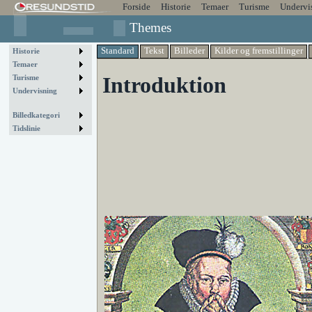
Forside
Historie
Temaer
Turisme
Undervi
Themes
Standard
Tekst
Billeder
Kilder og fremstillinger
Historie
Temaer
Introduktion
Turisme
Undervisning
Billedkategori
Tidslinie