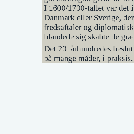
I 1600/1700-tallet var det 
Danmark eller Sverige, der 
fredsaftaler og diplomatisk
blandede sig skabte de græ
Det 20. århundredes beslu
på mange måder, i praksis, 
mere fleksibel.
I nedenstående korte overs
den historiske udvikling o
fordybe sig i en mere detalj
Vikingetidens erobringe
Fra Øresundsregionen blev