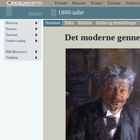
Forside
Historie
Temaer
Turisme
Undervi
1800-tallet
Standard
Tekst
Billeder
Kilder og fremstillinger
Historie
Temaer
Det moderne genn
Turisme
Undervisning
Billedkategori
Tidslinie