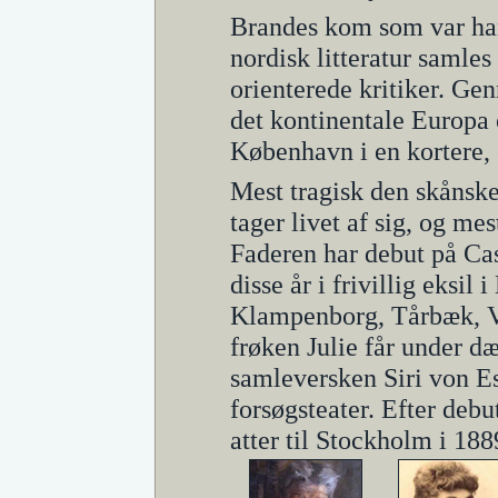
Brandes kom som var han 
nordisk litteratur samle
orienterede kritiker. G
det kontinentale Europa 
København i en kortere, 
Mest tragisk den skånske
tager livet af sig, og m
Faderen har debut på Cas
disse år i frivillig eksil
Klampenborg, Tårbæk, V
frøken Julie får under 
samleversken Siri von E
forsøgsteater. Efter deb
atter til Stockholm i 188