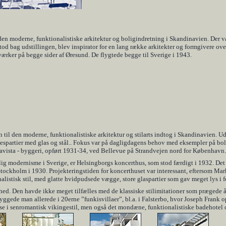
n moderne, funktionalistiske arkitektur og boligindretning i Skandinavien. Der va
od bag udstillingen, blev inspirator for en lang række arkitekter og formgivere ov
ærker på begge sider af Øresund. De flygtede begge til Sverige i 1943.
 til den moderne, funktionalistiske arkitektur og stilarts indtog i Skandinavien. 
spartier med glas og stål.. Fokus var på dagligdagens behov med eksempler på bolig
vista - byggeri, opført 1931-34, ved Bellevue på Strandvejen nord for København.
ig modernisme i Sverige, er Helsingborgs koncerthus, som stod færdigt i 1932. Det 
ockholm i 1930. Projekteringstiden for koncerthuset var interessant, eftersom Markel
nalistisk stil, med glatte hvidpudsede vægge, store glaspartier som gav meget lys i 
nhed. Den havde ikke meget tilfælles med de klassiske stilimitationer som prægede 
 byggede man allerede i 20erne ”funkisvillaer”, bl.a. i Falsterbo, hvor Joseph Frank
e i senromantisk vikingestil, men også det mondæne, funktionalistiske badehotel o