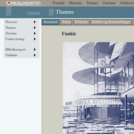
Forside
Historie
Temaer
Turisme
Undervi
Themes
Standard
Tekst
Billeder
Kilder og fremstillinger
Historie
Temaer
Funkis
Turisme
Undervisning
Billedkategori
Tidslinie