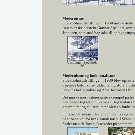
Modernisme
Stockholmsudstillingen i 1930 indvarslede de
Den svenske arkitekt Gunnar Asplund, som st
Jacobsen, som stod bag adskillige bygningsv
Udstilling i Stockholm
1930
Modernisme og funktionalisme
Stockholmsudstillingen i 1930 blev optakten
bærende betonkonstruktioner og store vindue
Parkens boligblokke og Arne Jacobsens Bella
Det måske mest interessante eksempel på tidl
han havde tegnet for Tekniska Högskolan i St
omarbejdet og slutresultatet blev en funktio
Funktionalismens idealer var bl.a. lys og re
til at bane vej for funktionalismen. I Skåne
finder man de første eksempler på sommerhus