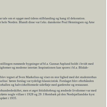
r tale om et opgør med tidens stilblanding og hang til dekoration.
er hele Norden. Blandt disse var f.eks. danskerne Poul Henningsen og Arne
Udstillingen rummede bygninger af bl.a. Gunnar Asplund holdt i hvidt med
former og moderne interiør. Inspirationen kan spores i bl.a. Blidah-
blev tegnet af Sven Markelius og viser en stor lighed med det studenterhus
ius´ første forslag var tydeligt klassicistisk. Forslaget blev efterhånden
forhallen og halvcirkelformede sidefløje med garderobe og restaurant.
århundredeskiftet, men et øget fritidsforbrug og ændrede livsformer var med
 opførte nogle villaer i 1928 og 29. I Hornbæk på den Nordsjællandske kyst
pført i 1935.