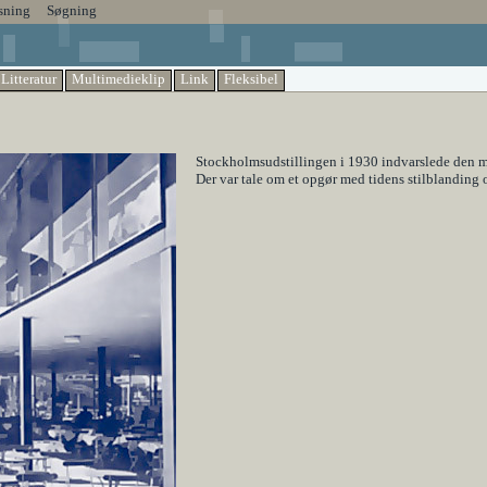
sning
Søgning
Litteratur
Multimedieklip
Link
Fleksibel
Stockholmsudstillingen i 1930 indvarslede den mo
Der var tale om et opgør med tidens stilblanding 