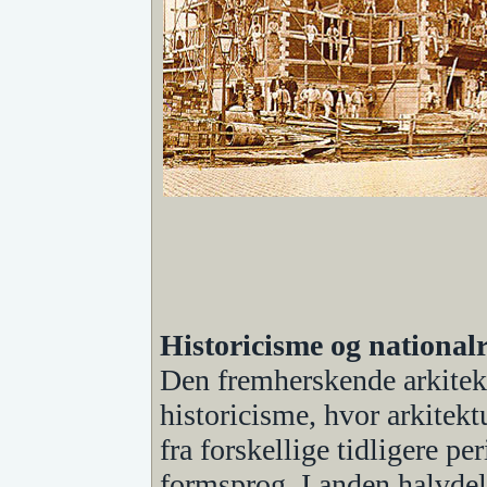
Historicisme og nationa
Den fremherskende arkitekt
historicisme, hvor arkitekt
fra forskellige tidligere pe
formsprog. I anden halvdel