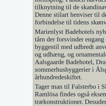
tilknytning til de skandin
Denne stilart henviser til 
forbindelse til tidens skønv
Marienlyst Badehotels nyby
tårn der forsvinder engang 
byggestil med udbredt anve
og udhæng, og ornamentale 
Aalsgaarde Badehotel, Drag
sommerhusbyggerier i Åls
århundredeskiftet.
Tager man til Falsterbo i S
Ramlösa findes også eksem
trækonstruktioner. Desude