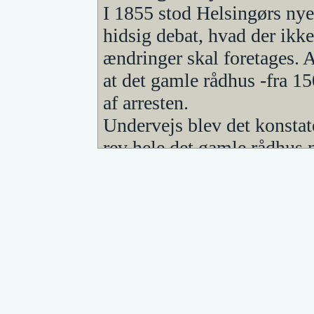
I 1855 stod Helsingørs nye
hidsig debat, hvad der ikke
ændringer skal foretages. 
at det gamle rådhus -fra 1
af arresten.
Undervejs blev det konsta
rev hele det gamle rådhus 
burde opføre det nye rådhu
Det endte dog med, at man
budgetoverskridelser, opfør
gamle havde ligget.
Hvis man i 1854/55 havde vi
da havde byen nok ikke fåe