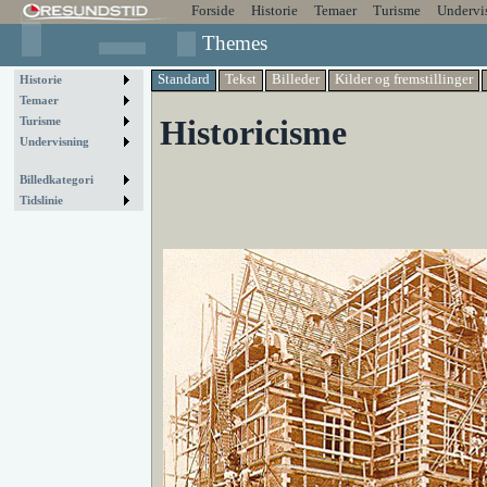
Forside
Historie
Temaer
Turisme
Undervi
Themes
Standard
Tekst
Billeder
Kilder og fremstillinger
Historie
Temaer
Historicisme
Turisme
Undervisning
Billedkategori
Tidslinie