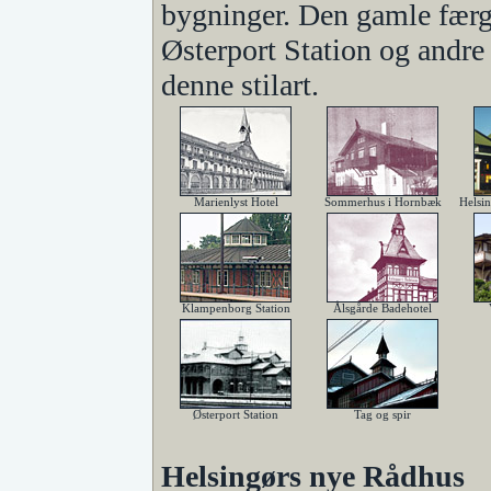
bygninger. Den gamle færg
Østerport Station og andre 
denne stilart.
Marienlyst Hotel
Sommerhus i Hornbæk
Helsi
Klampenborg Station
Ålsgårde Badehotel
Østerport Station
Tag og spir
Helsingørs nye Rådhus