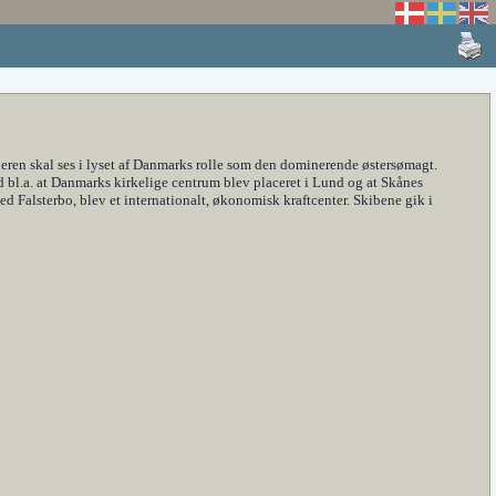
en skal ses i lyset af Danmarks rolle som den dominerende østersømagt.
d bl.a. at Danmarks kirkelige centrum blev placeret i Lund og at Skånes
d Falsterbo, blev et internationalt, økonomisk kraftcenter. Skibene gik i