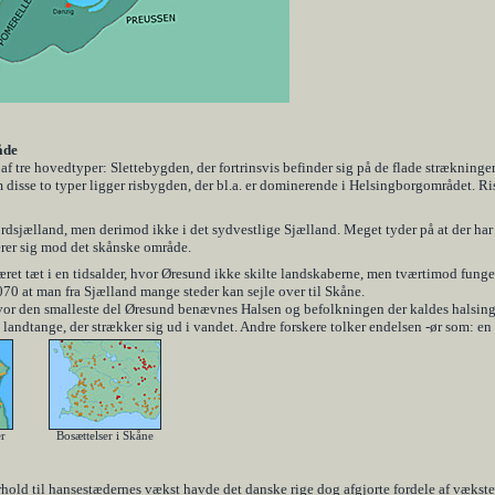
åde
af tre hovedtyper: Slettebygden, der fortrinsvis befinder sig på de flade strækninge
isse to typer ligger risbygden, der bl.a. er dominerende i Helsingborgområdet. Ri
rdsjælland, men derimod ikke i det sydvestlige Sjælland. Meget tyder på at der har 
erer sig mod det skånske område.
et tæt i en tidsalder, hvor Øresund ikke skilte landskaberne, men tværtimod fung
1070 at man fra Sjælland mange steder kan sejle over til Skåne.
vor den smalleste del Øresund benævnes Halsen og befolkningen der kaldes halsing
n landtange, der strækker sig ud i vandet. Andre forskere tolker endelsen -ør som: e
r
Bosættelser i Skåne
old til hansestædernes vækst havde det danske rige dog afgjorte fordele af væksten