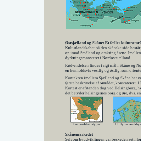
Østsjælland og Skåne: Et fælles kulturomr
Kulturlandskabet på den skånske side består 
op imod Småland og omkring åsene. Imellem d
dyrkningsmønsteret i Nordøstsjælland.
Rød-endelsen findes i rigt mål i Skåne og No
en henholdsvis vestlig og østlig, som orient
Kontakten imellem Sjælland og Skåne har vær
første beskrivelse af området, konstaterer i 
Kortest er afstanden dog ved Helsingborg, h
det betyder helsingernes borg og øre, dvs. e
Tre landskabstyper
Udflytterlandsbye
Skånemarkedet
Selvom byudviklingen var beskeden set i forh