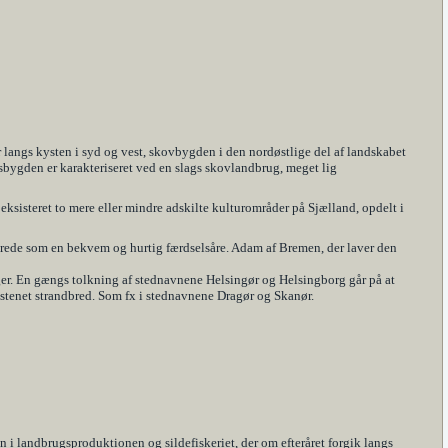
r langs kysten i syd og vest, skovbygden i den nordøstlige del af landskabet
sbygden er karakteriseret ved en slags skovlandbrug, meget lig
eksisteret to mere eller mindre adskilte kulturområder på Sjælland, opdelt i
erede som en bekvem og hurtig færdselsåre. Adam af Bremen, der laver den
er. En gængs tolkning af stednavnene Helsingør og Helsingborg går på at
n stenet strandbred. Som fx i stednavnene Dragør og Skanør.
 i landbrugsproduktionen og sildefiskeriet, der om efteråret forgik langs