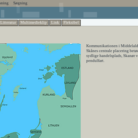
sning
Søgning
Litteratur
Multimedieklip
Link
Fleksibel
Kommunikationen i Middelalder
Skånes centrale placering betø
sydlige handelsplads, Skanør ve
pendulfart.