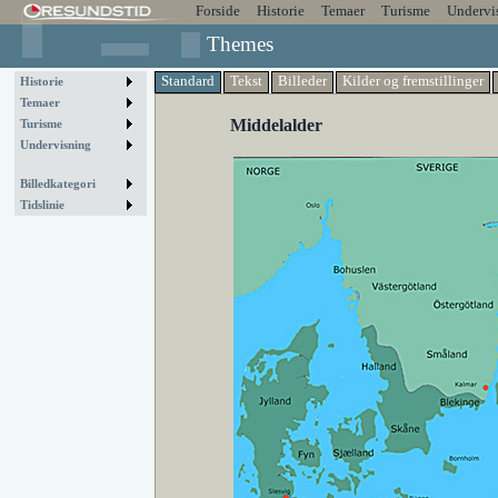
Forside
Historie
Temaer
Turisme
Undervi
Themes
Standard
Tekst
Billeder
Kilder og fremstillinger
Historie
Temaer
Middelalder
Turisme
Undervisning
Billedkategori
Tidslinie