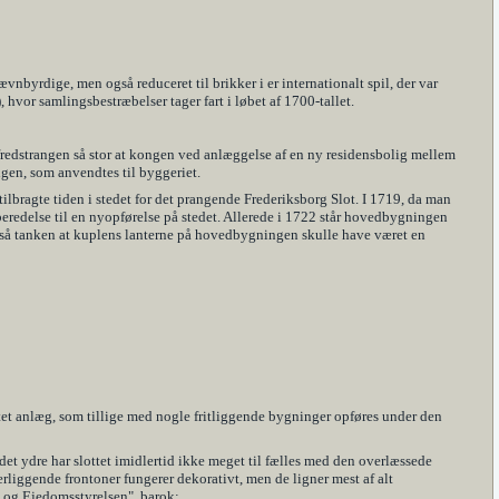
nbyrdige, men også reduceret til brikker i er internationalt spil, der var
vor samlingsbestræbelser tager fart i løbet af 1700-tallet.
 fredstrangen så stor at kongen ved anlæggelse af en ny residensbolig mellem
igen, som anvendtes til byggeriet.
ilbragte tiden i stedet for det prangende Frederiksborg Slot. I 1719, da man
redelse til en nyopførelse på stedet. Allerede i 1722 står hovedbygningen
også tanken at kuplens lanterne på hovedbygningen skulle have været en
et anlæg, som tillige med nogle fritliggende bygninger opføres under den
det ydre har slottet imidlertid ikke meget til fælles med den overlæssede
liggende frontoner fungerer dekorativt, men de ligner mest af alt
- og Ejedomsstyrelsen", barok: