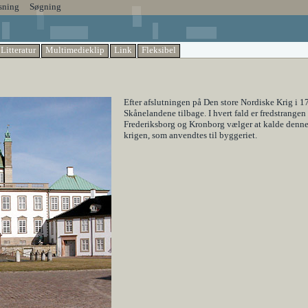
sning
Søgning
Litteratur
Multimedieklip
Link
Fleksibel
Efter afslutningen på Den store Nordiske Krig i 
Skånelandene tilbage. I hvert fald er fredstrange
Frederiksborg og Kronborg vælger at kalde denne f
krigen, som anvendtes til byggeriet.