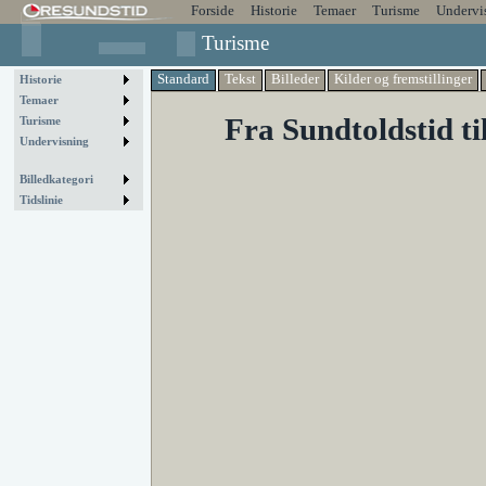
Forside
Historie
Temaer
Turisme
Undervi
Turisme
Standard
Tekst
Billeder
Kilder og fremstillinger
Historie
Temaer
Fra Sundtoldstid ti
Turisme
Undervisning
Billedkategori
Tidslinie