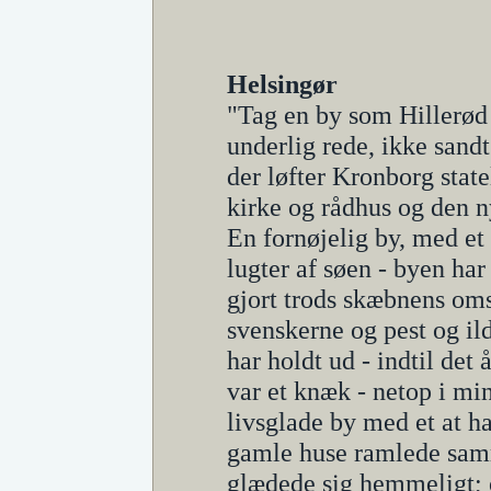
Helsingør
"Tag en by som Hillerød .
underlig rede, ikke san
der løfter Kronborg state
kirke og rådhus og den n
En fornøjelig by, med et
lugter af søen - byen har
gjort trods skæbnens om
svenskerne og pest og ild
har holdt ud - indtil de
var et knæk - netop i mi
livsglade by med et at ha
gamle huse ramlede samme
glædede sig hemmeligt; o