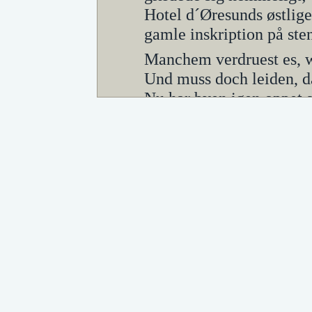
Hotel d´Øresunds østlige 
gamle inskription på ste
Manchem verdruest es, wa
Und muss doch leiden, d
Nu har byen igen oppet s
fortrinlig, havnen ypperl
store jernskibs- og mas
mange munde brød. Konk
kommet noget "skærpet" o
politisk, socialt, merkant
højkonservativ byen end e
og tanker i bevægelse. In
meget som i Helsingør. S
garnisonen ihukommer hve
er tillige udtryk for be