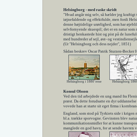
Helsingborg - med raske skridt
”Hvad angår mig selv, så hælder jeg kraftigt 
iøjnefaldende og effektfulde, men fordi Helsi
denne højtidelige urørlighed, som har øjebl
selvfornyende skuespil; det er en natur som m
dristigt henkastede hist og pist på de lunefu
med hundreder af sejl, øst- og vestindiensejle
(Ur "Helsingborg och dess nejder", 1851)
Sådan beskrev Oscar Patrik Sturzen-Becker 
Helsingborg i 1880´erne
Helsingborg 186
Konsul Olsson
Ved den tid arbejdede en ung mand fra Fleni
præst. Da dette forudsatte en dyr uddannelse
vovede han at starte sit eget firma i kornbra
England, som stod på Tyrkiets side i krigen 
bl.a. trække sporvogne. Gevinsten blev natu
kommunikationsmidler for at kunne transporte
manglede en god havn, for at sende havren v