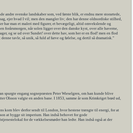
inde andre svenske landskaber som, ved første blik, er endnu mere storartede,
hag, ejer hvad I vil; men den mangler liv; den har denne oldnordiske stilhed,
er har man et maleri med figurer, et bevægeligt, altid omvekslende og
 en forårsmorgen, når solen ligger over den danske kyst, over alle haverne,
ager, og se ud over Sundet! over dette hav, som her er en flod! men en flod
denne tavle, så unik, så fuld af farve og følelse, og dertil så dramatisk.”
 Han spurgte engang sognepræsten Peter Wieselgren, om han kunde blive
Petter Olsson valgte en anden bane. I 1853, samme år som Krimkriget brød ud,
 korn blev derfor sendt til London, hvor hestene trængte til energi, for at
son at bygge sit imperium. Han indså behovet for gode
dstjenestelokal for de vækkelsesmøder han ledte. Han indså også at der