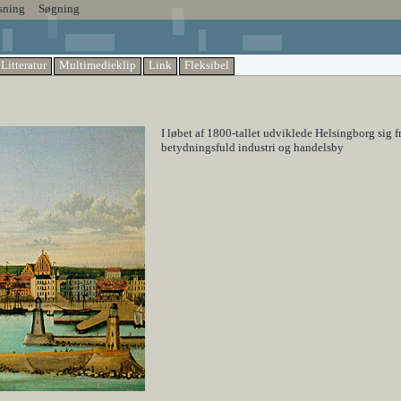
sning
Søgning
Litteratur
Multimedieklip
Link
Fleksibel
I løbet af 1800-tallet udviklede Helsingborg sig fr
betydningsfuld industri og handelsby