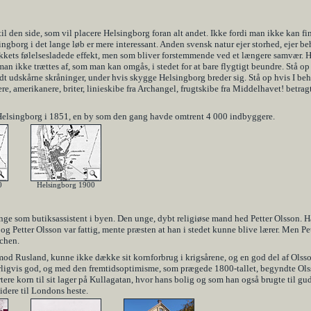
til den side, som vil placere Helsingborg foran alt andet. Ikke fordi man ikke kan f
ngborg i det lange løb er mere interessant. Anden svensk natur ejer storhed, ejer be
ikkets følelsesladede effekt, men som bliver forstemmende ved et længere samvær. H
an ikke trættes af, som man kan omgås, i stedet for at bare flygtigt beundre. Stå op
ldt udskårne skråninger, under hvis skygge Helsingborg breder sig. Stå op hvis I beh
re, amerikanere, briter, linieskibe fra Archangel, frugtskibe fra Middelhavet! betragt 
Helsingborg i 1851, en by som den gang havde omtrent 4 000 indbyggere.
0
Helsingborg 1900
nge som butiksassistent i byen. Den unge, dybt religiøse mand hed Petter Olsson.
 og Petter Olsson var fattig, mente præsten at han i stedet kunne blive lærer. Men 
nchen.
mod Rusland, kunne ikke dække sit kornforbrug i krigsårene, og en god del af Olssons
rligvis god, og med den fremtidsoptimisme, som prægede 1800-tallet, begyndte Ols
re korn til sit lager på Kullagatan, hvor hans bolig og som han også brugte til gu
idere til Londons heste.