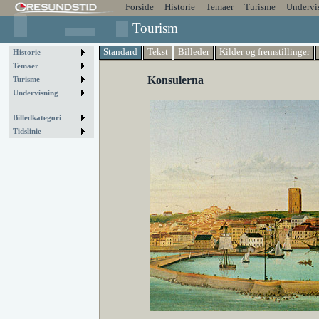
Forside
Historie
Temaer
Turisme
Undervi
Tourism
Standard
Tekst
Billeder
Kilder og fremstillinger
Historie
Temaer
Konsulerna
Turisme
Undervisning
Billedkategori
Tidslinie