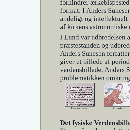
forhindrer ærkebispesæder
format. I Anders Sunesen
åndeligt og intellektuelt
af kirkens astronomiske u
I Lund var udbredelsen a
præstestanden og udbrede
Anders Sunesen forfatter
giver et billede af perio
verdensbillede. Anders S
problematikken omkring
Hexaömeron
Vitskøvle
Det fysiske Verdensbill