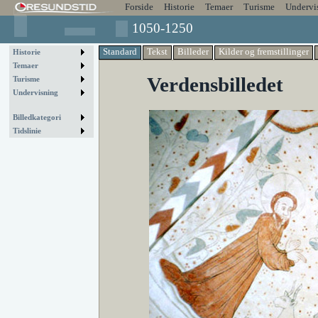
Forside
Historie
Temaer
Turisme
Undervi
1050-1250
Standard
Tekst
Billeder
Kilder og fremstillinger
Historie
Temaer
Verdensbilledet
Turisme
Undervisning
Billedkategori
Tidslinie