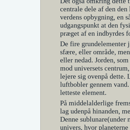
Det også omkring dette ti
centrale dele af den den 
verdens opbygning, en s
udgangspunkt at den fysi
præget af en indbyrdes 
De fire grundelementer j
sfære, eller område, men
eller nedad. Jorden, som 
mod universets centrum,
lejere sig ovenpå dette. 
luftbobler gennem vand. I
letteste element.
På middelalderlige frems
lag udenpå hinanden, men
Denne sublunare(under m
univers, hvor planeterne