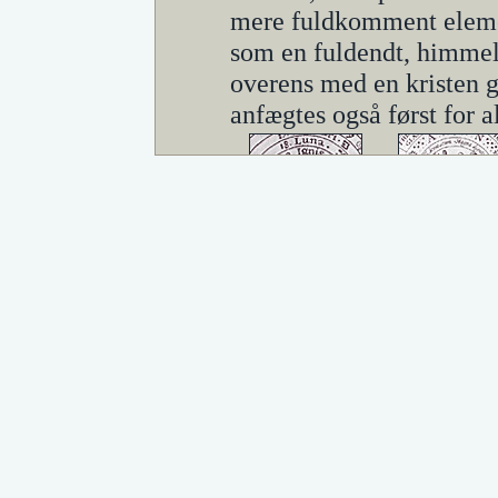
mere fuldkomment elemen
som en fuldendt, himmel
overens med en kristen g
anfægtes også først for al
Middelalderens
Middelalderens
verdensbillede
verdenbillede