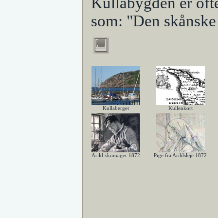
Kullabygden er oft
som: "Den skånske 
Kullaberget
Kullenkort
Arild-skomager 1872
Pige fra Arildsleje 1872