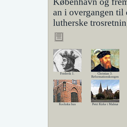
København og frem 
an i overgangen til
lutherske trosretnin
Frederik 1.
Christian 3.
Reformationskongen
Kockska hus
Petri Kirke i Malmø