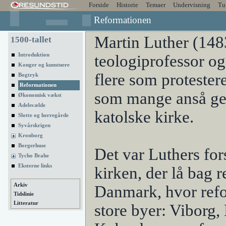
Forside
Historie
Temaer
Undervisning
Tu
Reformationen
Martin Luther (148
1500-tallet
Introduktion
teologiprofessor og
Konger og kunstnere
flere som protester
Bogtryk
Reformationen
som mange anså g
Økonomisk vækst
Adelsvælde
katolske kirke.
Slotte og herregårde
Syvårskrigen
Kronborg
Borgerhuse
Det var Luthers for
Tycho Brahe
Eksterne links
kirken, der lå bag 
Arkiv
Danmark, hvor ref
Tidslinie
Litteratur
store byer: Viborg,