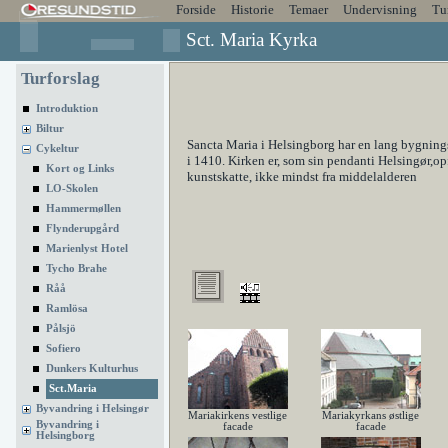
Forside
Historie
Temaer
Undervisning
Tu
Sct. Maria Kyrka
Turforslag
Introduktion
Biltur
Sancta Maria i Helsingborg har en lang bygnings
Cykeltur
i 1410. Kirken er, som sin pendanti Helsingør,opf
Kort og Links
kunstskatte, ikke mindst fra middelalderen
LO-Skolen
Hammermøllen
Flynderupgård
Marienlyst Hotel
Tycho Brahe
Råå
Ramlösa
Pålsjö
Sofiero
Dunkers Kulturhus
Sct.Maria
Byvandring i Helsingør
Mariakirkens vestlige
Mariakyrkans østlige
Byvandring i
facade
facade
Helsingborg