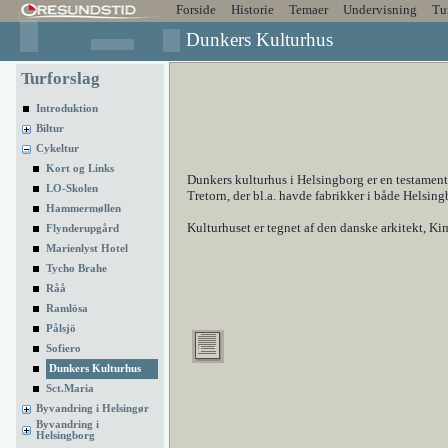
Forside
Historie
Temaer
Undervisning
Tu
Dunkers Kulturhus
Turforslag
Introduktion
Biltur
Cykeltur
Kort og Links
Dunkers kulturhus i Helsingborg er en testamenta
LO-Skolen
Tretorn, der bl.a. havde fabrikker i både Helsin
Hammermøllen
Kulturhuset er tegnet af den danske arkitekt, Ki
Flynderupgård
Marienlyst Hotel
Tycho Brahe
Råå
Ramlösa
Pålsjö
Sofiero
Dunkers Kulturhus
Sct.Maria
Byvandring i Helsingør
Byvandring i
Helsingborg