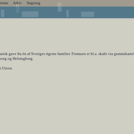
risme
Arkiv
Søgning
risk gave fra én af Sveriges rigeste familier. Formuen er bl.a. skabt via gummikarte
gborg og Helsingborg.
m Utzon.