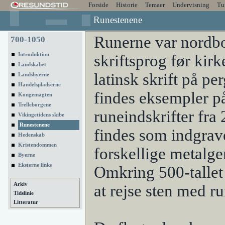
Forside
Historie
Temaer
Undervisning
Tu
Runestenene
Runerne var nordbo
700-1050
Introduktion
skriftsprog før kirk
Landskabet
latinsk skrift på p
Landsbyerne
Handelspladserne
findes eksempler p
Kongemagten
Trelleborgene
runeindskrifter fra 
Vikingetidens skibe
Runestenene
findes som indgrave
Hedenskab
Kristendommen
forskellige metalge
Byerne
Eksterne links
Omkring 500-talle
Arkiv
at rejse sten med ru
Tidslinie
Litteratur