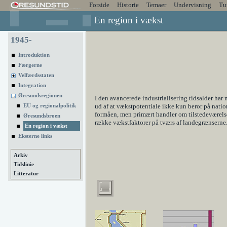
Forside
Historie
Temaer
Undervisning
Tu
En region i vækst
1945-
Introduktion
Færgerne
Velfærdsstaten
Integration
Øresundsregionen
I den avancerede industrialisering tidsalder har
ud af at vækstpotentiale ikke kun beror på natio
EU og regionalpolitik
formåen, men primært handler om tilstedeværels
Øresundsbroen
række vækstfaktorer på tværs af landegrænserne
En region i vækst
Eksterne links
Arkiv
Tidslinie
Litteratur