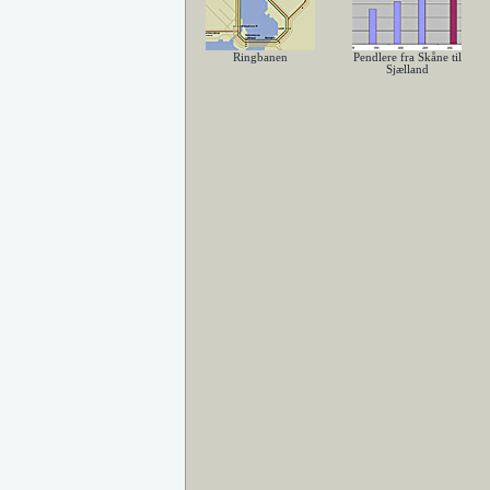
Ringbanen
Pendlere fra Skåne til
Sjælland