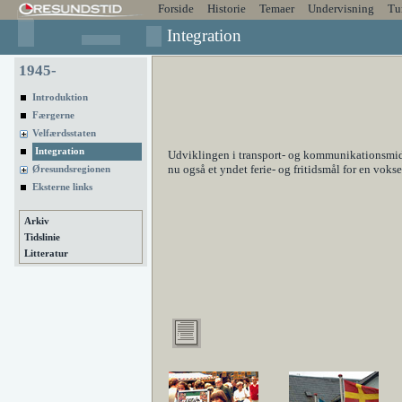
Forside
Historie
Temaer
Undervisning
Tu
Integration
1945-
Introduktion
Færgerne
Velfærdsstaten
Integration
Udviklingen i transport- og kommunikationsmidl
nu også et yndet ferie- og fritidsmål for en vok
Øresundsregionen
Eksterne links
Arkiv
Tidslinie
Litteratur