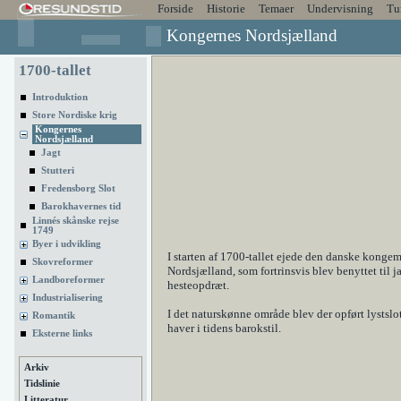
Forside
Historie
Temaer
Undervisning
Tu
Kongernes Nordsjælland
1700-tallet
Introduktion
Store Nordiske krig
Kongernes
Nordsjælland
Jagt
Stutteri
Fredensborg Slot
Barokhavernes tid
Linnés skånske rejse
1749
Byer i udvikling
I starten af 1700-tallet ejede den danske kongem
Skovreformer
Nordsjælland, som fortrinsvis blev benyttet til j
Landboreformer
hesteopdræt.
Industrialisering
I det naturskønne område blev der opført lystsl
Romantik
haver i tidens barokstil.
Eksterne links
Arkiv
Tidslinie
Litteratur