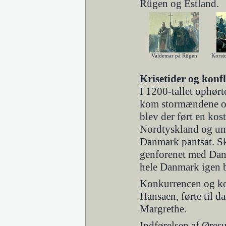
Rügen og Estland.
Valdemar på Rügen
Korst
Krisetider og konfl
I 1200-tallet ophør
kom stormændene og
blev der ført en kos
Nordtyskland og und
Danmark pantsat. Sk
genforenet med Danm
hele Danmark igen bl
Konkurrencen og ko
Hansaen, førte til d
Margrethe.
Indførelsen af Øres