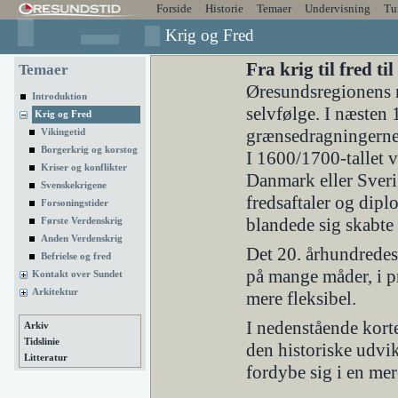
Forside
Historie
Temaer
Undervisning
Tu
Krig og Fred
Fra krig til fred t
Temaer
Øresundsregionens 
Introduktion
selvfølge. I næste
Krig og Fred
grænsedragningerne 
Vikingetid
Borgerkrig og korstog
I 1600/1700-tallet v
Kriser og konflikter
Danmark eller Sverig
Svenskekrigene
fredsaftaler og dipl
Forsoningstider
blandede sig skabte
Første Verdenskrig
Anden Verdenskrig
Det 20. århundredes
Befrielse og fred
på mange måder, i pr
Kontakt over Sundet
Arkitektur
mere fleksibel.
I nedenstående kort
Arkiv
Tidslinie
den historiske udvi
Litteratur
fordybe sig i en mere