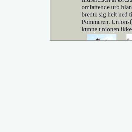
omfattende uro bla
bredte sig helt ned 
Pommeren. Unionsfje
kunne unionen ikke
Kärnen i Helsingborg
Stormagten Danm
Christian 2. led ned
Kongen blev afsat o
1533 udbrød der bor
kunne Frederik 1.s
da en nordeuropæisk
Østersøen.
Sverige, som var ind