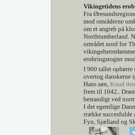
Vikingetidens ero
Fra Øresundsregione
mod områderne omkri
om et angreb på klos
Northtumberland. Næ
området nord for Th
vikingeherredømme; 
erobringstogter mod
I 900 tallet ophørt
overtog danskerne 
Hans søn,
Knud den
frem til 1042.. Drø
bestandigt ved norm
I det egentlige Dan
rrække succesfulde 
Fyn, Sjælland og S