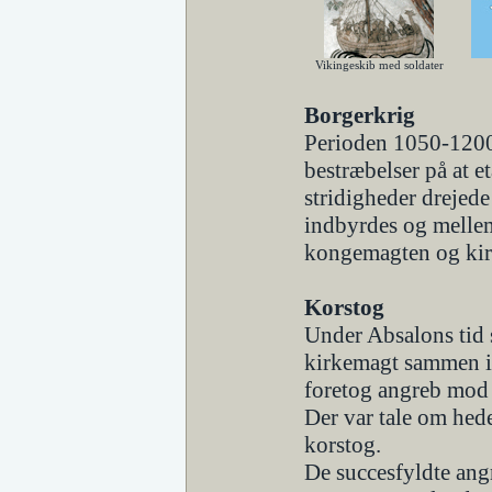
Vikingeskib med soldater
Borgerkrig
Perioden 1050-1200
bestræbelser på at 
stridigheder dreje
indbyrdes og mell
kongemagten og ki
Korstog
Under Absalons tid
kirkemagt sammen i 
foretog angreb mod 
Der var tale om hed
korstog.
De succesfyldte ang